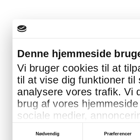
Denne hjemmeside bruge
Vi bruger cookies til at ti
til at vise dig funktioner ti
analysere vores trafik. Vi
brug af vores hjemmeside 
sociale medier, annonceri
Vores partnere kan kombi
Samtykkevalg
Nødvendig
Præferencer
oplysninger, du har givet 