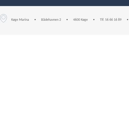
Køge Marina
•
Bådehavnen 2
•
4600 Køge
•
Tlf. 56 66 16 89
•